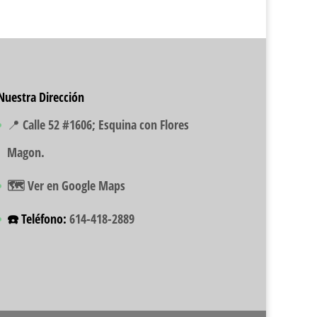
Nuestra Dirección
📍 Calle 52 #1606; Esquina con Flores
Magon.
🗺️ Ver en Google Maps
☎️ Teléfono:
614-418-2889