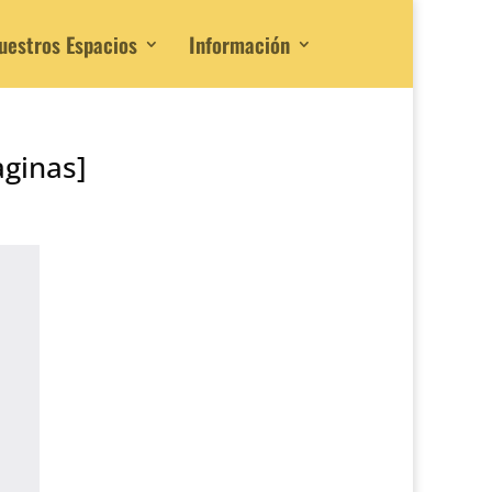
uestros Espacios
Información
aginas]