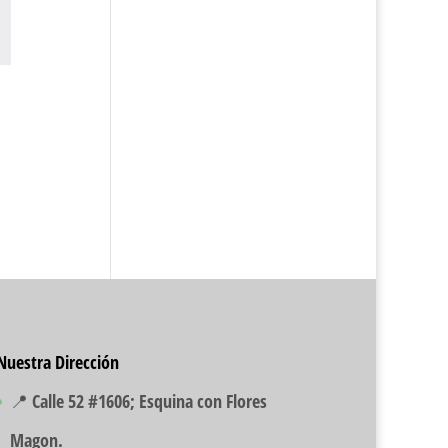
Nuestra Dirección
📍 Calle 52 #1606; Esquina con Flores
Magon.