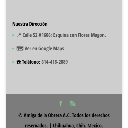
Nuestra Dirección
📍 Calle 52 #1606; Esquina con Flores Magon.
🗺️ Ver en Google Maps
☎️ Teléfono:
614-418-2889
© Amiga de la Obrera A.C. Todos los derechos
reservados. | Chihuahua, Chih. Mexico.