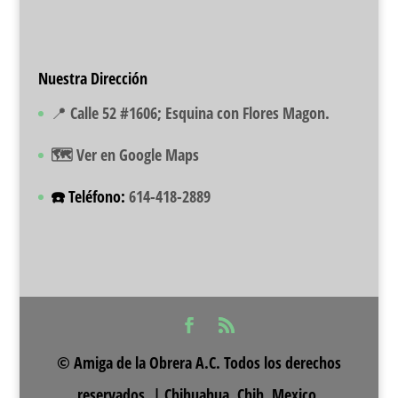
Nuestra Dirección
📍 Calle 52 #1606; Esquina con Flores Magon.
🗺️ Ver en Google Maps
☎️ Teléfono:
614-418-2889
© Amiga de la Obrera A.C. Todos los derechos
reservados. | Chihuahua, Chih. Mexico.