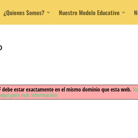
¿Quienes Somos?
Nuestro Modelo Educativo
N
o
 PDF debe estar exactamente en el mismo dominio que esta web.
Ha
aquí para más información